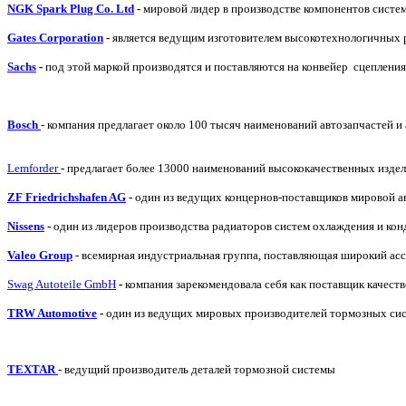
NGK Spark Plug Сo. Ltd
-
мировой лидер в производстве компонентов систем 
Gates Corporation
-
является ведущим изготовителем высокотехнологичных 
Sachs
-
под этой маркой производятся и поставляются на конвейер сцеплени
Bosch
- компания предлагает около 100 тысяч наименований автозапчастей и
Lemforder
-
предлагает более 13000 наименований высококачественных издели
ZF Friedrichshafen AG
-
один из ведущих концернов-поставщиков мировой 
Nissens
-
один из лидеров производства радиаторов систем охлаждения и ко
Valeo Group
- всемирная индустриальная группа, поставляющая широкий асс
Swag Autoteile GmbH
-
компания зарекомендовала себя как поставщик качеств
TRW Automotive
-
один из ведущих мировых производителей тормозных сист
TEXTAR
- ведущий производитель деталей тормозной системы