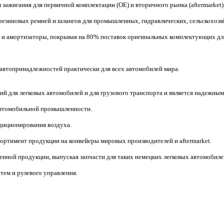
зажигания для первичной комплектации (OE) и вторичного рынка (aftermarket)
резиновых ремней и шлангов для промышленных, гидравлических, сельскохоз
я и амортизаторы, покрывая на 80% поставок оригинальных комплектующих дл
 автопринадлежностей практически для всех автомобилей мира.
й для легковых автомобилей и для грузового транспорта и является надежным
автомобильной промышленности.
ндиционирования воздуха.
ортимент продукции на конвейеры мировых производителей и aftermarket.
енной продукции, выпуская запчасти для таких немецких легковых автомобиле
ем и рулевого управления.